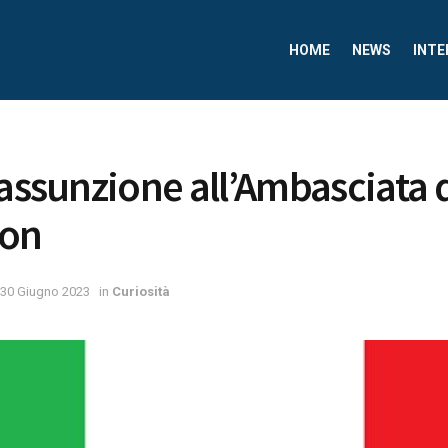
HOME
NEWS
INTE
assunzione all’Ambasciata d’
ton
30 Giugno 2023
in
Curiosità