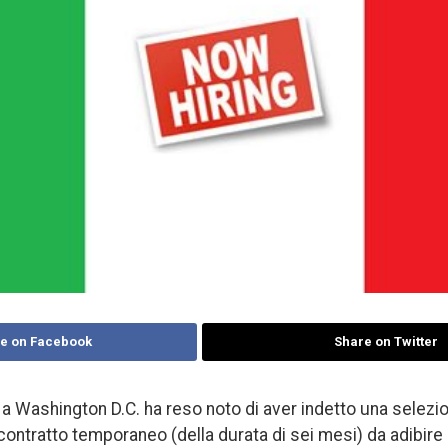
e on Facebook
Share on Twitter
a a Washington D.C. ha reso noto di aver indetto una selezi
ontratto temporaneo (della durata di sei mesi) da adibire a