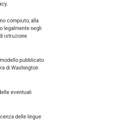
acy.
no compiuto, alla
no legalmente negli
di istruzione
l modello pubblicato
(ora di Washington
delle eventuali
scenza delle lingue