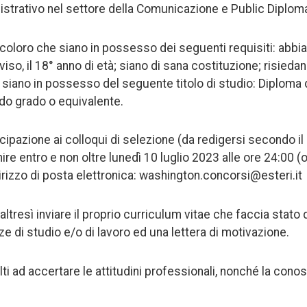
strativo nel settore della Comunicazione e Public Diplom
oloro che siano in possesso dei seguenti requisiti: abbia
iso, il 18° anno di età; siano di sana costituzione; risieda
; siano in possesso del seguente titolo di studio: Diploma 
do grado o equivalente.
ipazione ai colloqui di selezione (da redigersi secondo i
re entro e non oltre lunedì 10 luglio 2023 alle ore 24:00 
irizzo di posta elettronica: washington.concorsi@esteri.it
altresì inviare il proprio curriculum vitae che faccia stato 
e di studio e/o di lavoro ed una lettera di motivazione.
lti ad accertare le attitudini professionali, nonché la cono