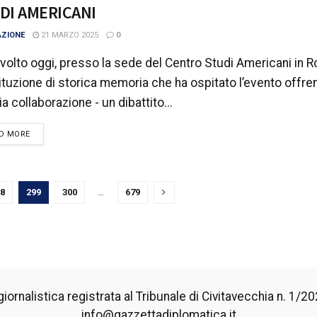
DI AMERICANI
AZIONE
21 MARZO 2025
0
svolto oggi, presso la sede del Centro Studi Americani in 
tituzione di storica memoria che ha ospitato l’evento offre
ia collaborazione - un dibattito...
DETAILS
D MORE
8
299
300
…
679
iornalistica registrata al Tribunale di Civitavecchia n. 1/2024
info@gazzettadiplomatica.it