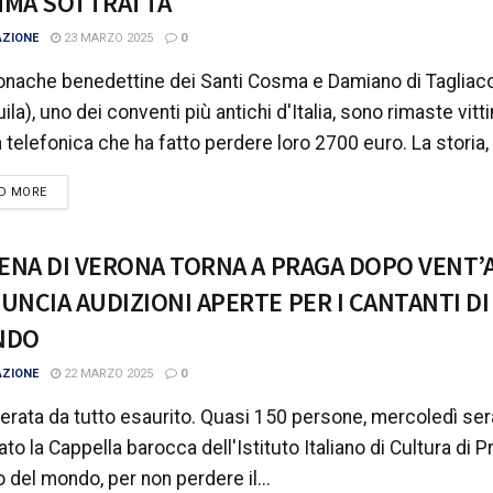
MA SOTTRATTA
AZIONE
23 MARZO 2025
0
nache benedettine dei Santi Cosma e Damiano di Tagliac
uila), uno dei conventi più antichi d'Italia, sono rimaste vitt
a telefonica che ha fatto perdere loro 2700 euro. La storia, p
DETAILS
D MORE
RENA DI VERONA TORNA A PRAGA DOPO VENT’
UNCIA AUDIZIONI APERTE PER I CANTANTI DI
NDO
AZIONE
22 MARZO 2025
0
erata da tutto esaurito. Quasi 150 persone, mercoledì ser
ato la Cappella barocca dell'Istituto Italiano di Cultura di Pr
o del mondo, per non perdere il...