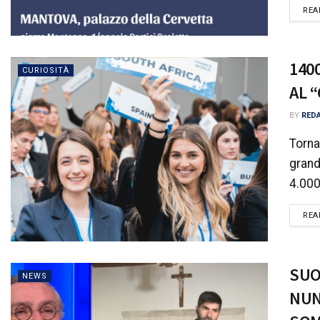
REA
140
CURIOSITÀ
AL 
BY
RED
Torna
grand
4.000
REA
SUO
NEWS
NUN