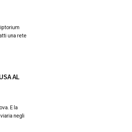
riptorium
atti una rete
USA AL
ova. E la
viaria negli