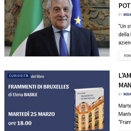
POT
BY
RED
"Un s
della
aziend
REA
L’A
CURIOSITÀ
MAN
BY
RED
Marte
Mante
“Fram