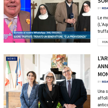
SOM
BY
RED
Le mo
(L'Aq
truff
REA
L’A
NEWS
ANN
MO
BY
RED
Una s
affoll
antic