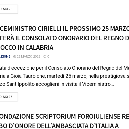
DETAILS
D MORE
VICEMINISTRO CIRIELLI IL PROSSIMO 25 MARZ
ITERÀ IL CONSOLATO ONORARIO DEL REGNO 
OCCO IN CALABRIA
AZIONE
22 MARZO 2025
0
ata d'eccezione per il Consolato Onorario del Regno del M
ria a Gioia Tauro che, martedì 25 marzo, nella prestigiosa 
zo Sant'Ippolito accoglierà in visita il Viceministro...
DETAILS
D MORE
FONDAZIONE SCRIPTORIUM FOROIULIENSE RE
LBO D’ONORE DELL’AMBASCIATA D’ITALIA A