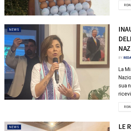
REA
INA
NEWS
DEL
NAZ
BY
RED
La Mi
Nazio
sua n
ricev
REA
LE 
NEWS