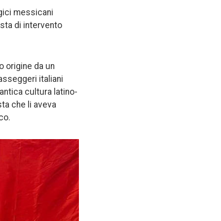
gici messicani
esta di intervento
o origine da un
asseggeri italiani
ntica cultura latino-
ta che li aveva
co.