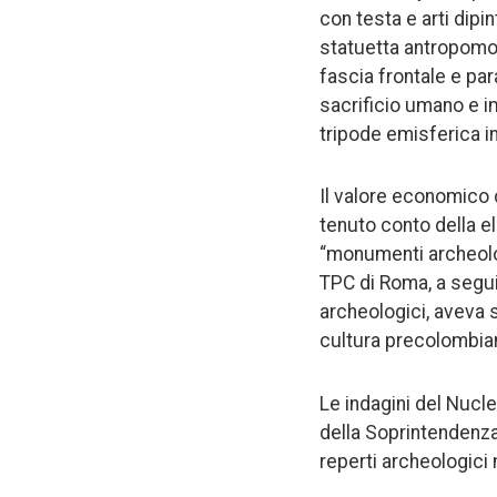
con testa e arti dipi
statuetta antropomor
fascia frontale e par
sacrificio umano e i
tripode emisferica in
Il valore economico c
tenuto conto della el
“monumenti archeolog
TPC di Roma, a seguit
archeologici, aveva 
cultura precolombian
Le indagini del Nucl
della Soprintendenza 
reperti archeologici 