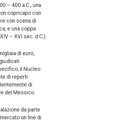
500 – 400 a.C., una
 con copricapo con
lare con scena di
eca, e una coppa
XIV – XVI sec. d.C.).
gliaia di euro,
giudicati
ecifico, il Nucleo
te di reperti
alentemente di
ile del Messico.
nalazione da parte
 mercato on line di