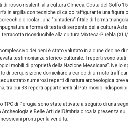
nti di rosso risalenti alla cultura Olmeca, Costa del Golfo 1
fa in argilla con tecniche di calco raffigurante una figura
aorecchie circolari, una “pintadera” fittile di forma triango
mpugnatura a forma di testa di serpente della cultura Azt
 terracotta riconducibile alla cultura Mixteca-Puebla (XIII/
omplessivo dei beni è stato valutato in alcune decine di mi
evata testimonianza storico-culturale. I reperti sono stati 
ici mobili di proprietà della Nazione Messicana”. Nello sp
o di perquisizione domiciliare a carico di un noto traffican
sequestrato numerosi reperti di natura archeologica prev
a, tra cui 33 reperti appartenenti al Patrimonio indisponib
eo TPC di Perugia sono state attivate a seguito di una seg
Archeologia e Belle Arti dell’Umbria circa la presenza sul
messicani pronti per la vendita.