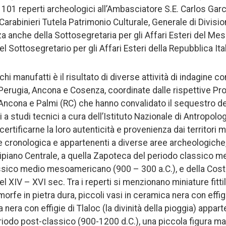
i 101 reperti archeologici all’Ambasciatore S.E. Carlos Gar
arabinieri Tutela Patrimonio Culturale, Generale di Divis
a anche della Sottosegretaria per gli Affari Esteri del Mes
 Sottosegretario per gli Affari Esteri della Repubblica Italia
chi manufatti è il risultato di diverse attività di indagine c
Perugia, Ancona e Cosenza, coordinate dalle rispettive Pr
Ancona e Palmi (RC) che hanno convalidato il sequestro dei 
 a studi tecnici a cura dell’Istituto Nazionale di Antropolog
rtificarne la loro autenticità e provenienza dai territori 
e cronologica e appartenenti a diverse aree archeologiche,
tipiano Centrale, a quella Zapoteca del periodo classico
ssico medio mesoamericano (900 – 300 a.C.), e della Cost
XIV – XVI sec. Tra i reperti si menzionano miniature fittil
fe in pietra dura, piccoli vasi in ceramica nera con effigi
 nera con effigie di Tlaloc (la divinità della pioggia) appart
iodo post-classico (900-1200 d.C.), una piccola figura ma