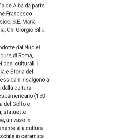
cìa de Alba da parte
ione Francesco
sico, S.E. Maria
, On. Giorgio Silli.
ondotte dai Nuclei
ocure di Roma,
beni culturali. I
ia e Storia del
messicani, risalgono a
 dalla cultura
 mesoamericano (150
a del Golfo e
i, statuette
e, un vaso in
enente alla cultura
schile in ceramica