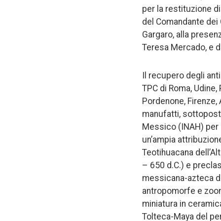
per la restituzione d
del Comandante dei C
Gargaro, alla presenz
Teresa Mercado, e del
Il recupero degli anti
TPC di Roma, Udine, 
Pordenone, Firenze, 
manufatti, sottoposti
Messico (INAH) per ce
un’ampia attribuzion
Teotihuacana dell’Al
– 650 d.C.) e precla
messicana-azteca del 
antropomorfe e zoomor
miniatura in ceramica
Tolteca-Maya del per