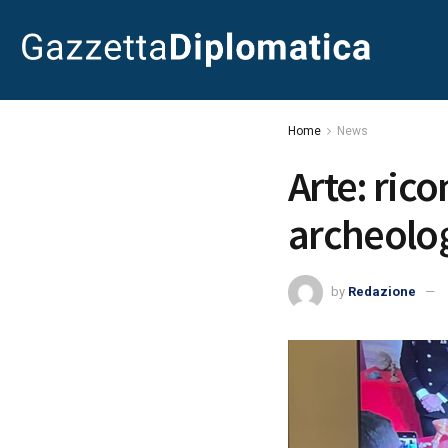
Home
News
Arte: rico
archeolog
by
Redazione