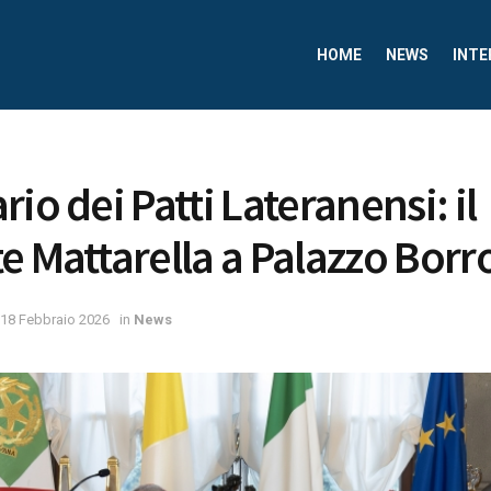
HOME
NEWS
INTE
io dei Patti Lateranensi: il
e Mattarella a Palazzo Bor
18 Febbraio 2026
in
News