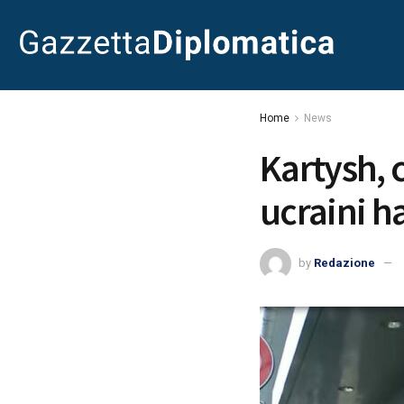
Home
News
Kartysh, 
ucraini h
by
Redazione