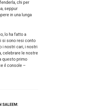
fenderla, chi per
ma, seppur
apere in una lunga
, lo ha fatto a
ti si sono resi conto
 nostri cari, i nostri
, celebrare le nostre
la questo primo
ce il console –
N SALEEM: