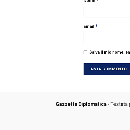
*
Nome
*
Email
Salva il mio nome, e
Gazzetta Diplomatica
- Testata g