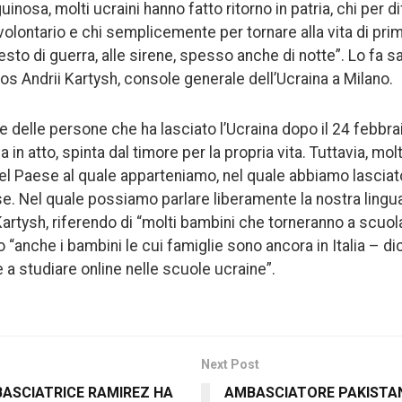
inosa, molti ucraini hanno fatto ritorno in patria, chi per di
 volontario e chi semplicemente per tornare alla vita di pri
sto di guerra, alle sirene, spesso anche di notte”. Lo fa s
nos Andrii Kartysh, console generale dell’Ucraina a Milano.
e delle persone che ha lasciato l’Ucraina dopo il 24 febbraio
in atto, spinta dal timore per la propria vita. Tuttavia, mol
 nel Paese al quale apparteniamo, nel quale abbiamo lasciato i
se. Nel quale possiamo parlare liberamente la nostra lingua
Kartysh, riferendo di “molti bambini che torneranno a scuo
“anche i bambini le cui famiglie sono ancora in Italia – di
 a studiare online nelle scuole ucraine”.
Next Post
BASCIATRICE RAMIREZ HA
AMBASCIATORE PAKISTA