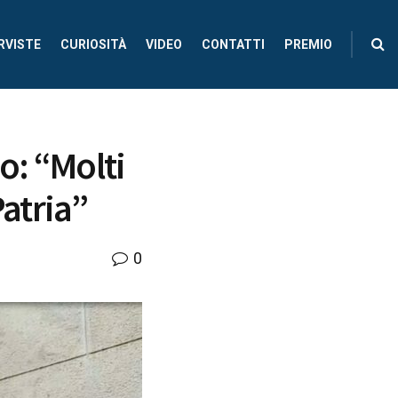
RVISTE
CURIOSITÀ
VIDEO
CONTATTI
PREMIO
o: “Molti
Patria”
0