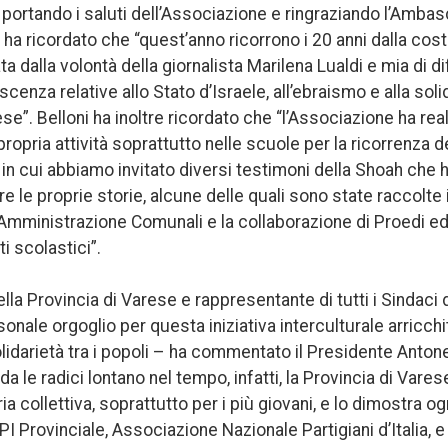
, portando i saluti dell’Associazione e ringraziando l’Ambasc
 ha ricordato che “quest’anno ricorrono i 20 anni dalla cos
ta dalla volontà della giornalista Marilena Lualdi e mia di d
enza relative allo Stato d’Israele, all’ebraismo e alla soli
aese”. Belloni ha inoltre ricordato che “l’Associazione ha re
 propria attività soprattutto nelle scuole per la ricorrenza d
n cui abbiamo invitato diversi testimoni della Shoah che h
e le proprie storie, alcune delle quali sono state raccolte in
 Amministrazione Comunali e la collaborazione di Proedi edi
uti scolastici”.
a Provincia di Varese e rappresentante di tutti i Sindaci de
onale orgoglio per questa iniziativa interculturale arricch
olidarietà tra i popoli – ha commentato il Presidente Anton
 le radici lontano nel tempo, infatti, la Provincia di Varese
a collettiva, soprattutto per i più giovani, e lo dimostra o
I Provinciale, Associazione Nazionale Partigiani d’Italia, e