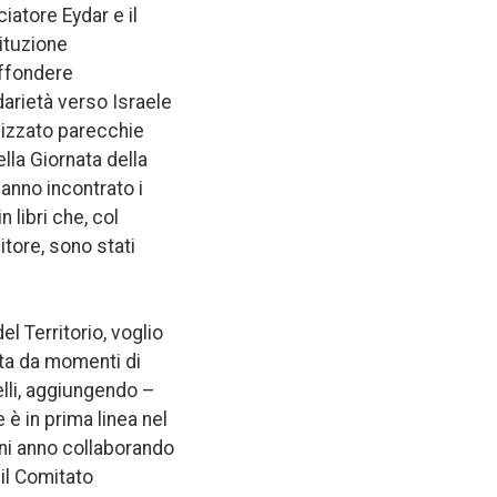
iatore Eydar e il
tituzione
iffondere
darietà verso Israele
alizzato parecchie
ella Giornata della
anno incontrato i
 libri che, col
tore, sono stati
l Territorio, voglio
ita da momenti di
elli, aggiungendo –
 è in prima linea nel
gni anno collaborando
 il Comitato