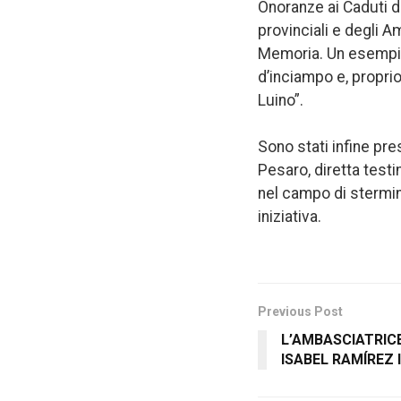
Onoranze ai Caduti d
provinciali e degli Am
Memoria. Un esempio 
d’inciampo e, propri
Luino”.
Sono stati infine pre
Pesaro, diretta testi
nel campo di stermini
iniziativa.
Previous Post
L’AMBASCIATRIC
ISABEL RAMÍREZ I