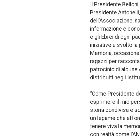
Il Presidente Belloni
Presidente Antonelli,
dell’Associazione, na
informazione e conosc
e gli Ebrei di ogni p
iniziative e svolto la
Memoria, occasione i
ragazzi per raccontar
patrocinio di alcune
distribuiti negli Istit
“Come Presidente dell
esprimere il mio pers
storia condivisa e s
un legame che affonda
tenere viva la memori
con realtà come l’ANP