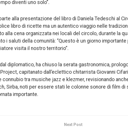
tempo diventi uno solo”.
parte alla presentazione del libro di Daniela Tedeschi al Cir
ce libro di ricette ma un autentico viaggio nelle tradizioni
to alla cena organizzata nei locali del circolo, durante la qu
ato i saluti della comunità: “Questo è un giorno importante p
ore visita il nostro territorio”.
to dal diplomatico, ha chiuso la serata gastronomica, prolog
oject, capitanato dall’eclettico chitarrista Giovanni Cifari
e connubio tra musiche jazz e klezmer, revisionando anch
ch, Sirba, noti per essere stati le colonne sonore di film d
rnata importante.
Next Post