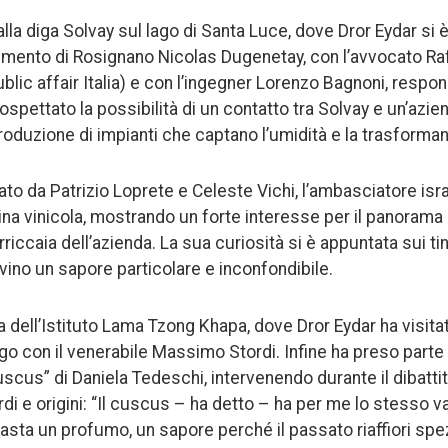
dalla diga Solvay sul lago di Santa Luce, dove Dror Eydar si è
ilimento di Rosignano Nicolas Dugenetay, con l’avvocato R
lic affair Italia) e con l’ingegner Lorenzo Bagnoni, respon
rospettato la possibilità di un contatto tra Solvay e un’azie
roduzione di impianti che captano l’umidità e la trasforman
da Patrizio Loprete e Celeste Vichi, l’ambasciatore israe
na vinicola, mostrando un forte interesse per il panorama e
rriccaia dell’azienda. La sua curiosità si è appuntata sui ti
vino un sapore particolare e inconfondibile.
ta dell’Istituto Lama Tzong Khapa, dove Dror Eydar ha visit
ngo con il venerabile Massimo Stordi. Infine ha preso parte
“Cuscus” di Daniela Tedeschi, intervenendo durante il dibattit
rdi e origini: “Il cuscus – ha detto – ha per me lo stesso 
asta un profumo, un sapore perché il passato riaffiori sp