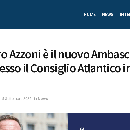
HOME
NEWS
INTE
o Azzoni è il nuovo Ambasc
resso il Consiglio Atlantico i
15 Settembre 2025
in
News