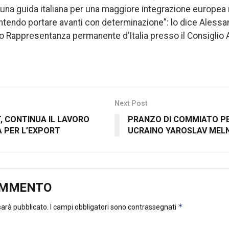
una guida italiana per una maggiore integrazione europea 
 intendo portare avanti con determinazione”: lo dice Aless
Rappresentanza permanente d’Italia presso il Consiglio A
Next Post
T, CONTINUA IL LAVORO
PRANZO DI COMMIATO P
A PER L’EXPORT
UCRAINO YAROSLAV MEL
OMMENTO
*
 sarà pubblicato.
I campi obbligatori sono contrassegnati