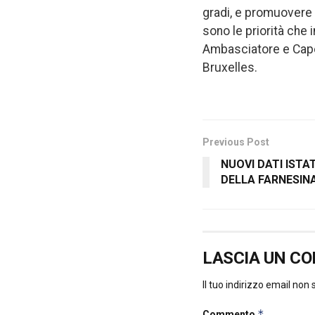
gradi, e promuovere 
sono le priorità che
Ambasciatore e Capo 
Bruxelles.
Previous Post
NUOVI DATI ISTA
DELLA FARNESIN
LASCIA UN C
Il tuo indirizzo email non
*
Commento