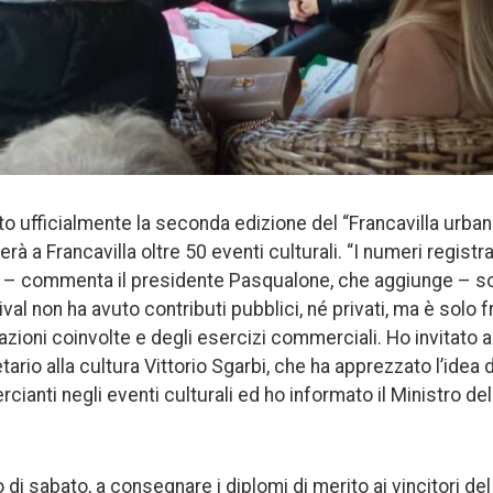
to ufficialmente la seconda edizione del “Francavilla urban
rà a Francavilla oltre 50 eventi culturali. “I numeri registra
e – commenta il presidente Pasqualone, che aggiunge – so
val non ha avuto contributi pubblici, né privati, ma è solo 
zioni coinvolte e degli esercizi commerciali. Ho invitato a
etario alla cultura Vittorio Sgarbi, che ha apprezzato l’idea
ianti negli eventi culturali ed ho informato il Ministro del
 di sabato, a consegnare i diplomi di merito ai vincitori d