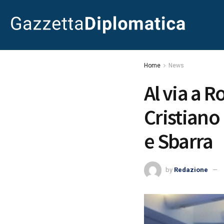
Home
News
Al via a 
Cristiano
e Sbarra
by
Redazione