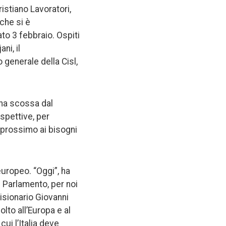
istiano Lavoratori,
che si è
ato 3 febbraio. Ospiti
ni, il
 generale della Cisl,
una scossa dal
ospettive, per
i prossimo ai bisogni
europeo. “Oggi”, ha
el Parlamento, per noi
isionario Giovanni
lto all’Europa e al
ui l’Italia deve