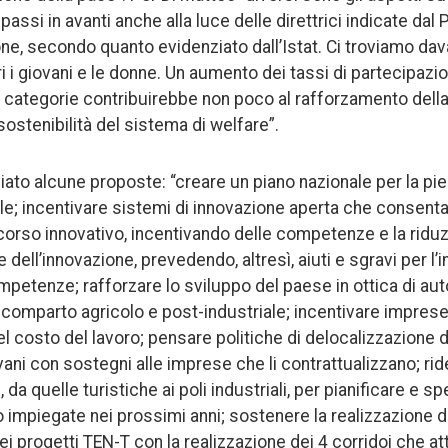
assi in avanti anche alla luce delle direttrici indicate dal
ne, secondo quanto evidenziato dall’Istat. Ci troviamo dav
ri i giovani e le donne. Un aumento dei tassi di partecipazi
 categorie contribuirebbe non poco al rafforzamento della
ostenibilità del sistema di welfare”.
iato alcune proposte: “creare un piano nazionale per la pi
e; incentivare sistemi di innovazione aperta che consenta
rcorso innovativo, incentivando delle competenze e la riduzi
 dell’innovazione, prevedendo, altresì, aiuti e sgravi per l’
mpetenze; rafforzare lo sviluppo del paese in ottica di au
comparto agricolo e post-industriale; incentivare imprese
l costo del lavoro; pensare politiche di delocalizzazione del
iovani con sostegni alle imprese che li contrattualizzano; ride
da quelle turistiche ai poli industriali, per pianificare e s
 impiegate nei prossimi anni; sostenere la realizzazione d
nei progetti TEN-T con la realizzazione dei 4 corridoi che a