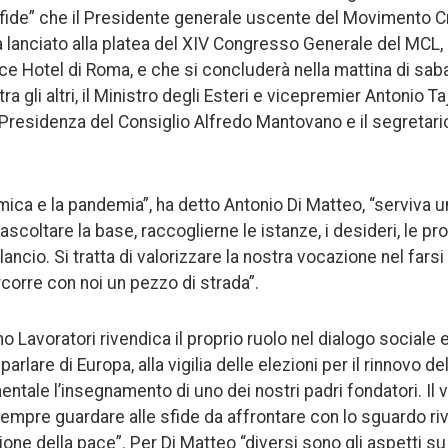
“sfide” che il Presidente generale uscente del Movimento Cr
a lanciato alla platea del XIV Congresso Generale del MCL, 
ace Hotel di Roma, e che si concluderà nella mattina di sab
ra gli altri, il Ministro degli Esteri e vicepremier Antonio Taja
 Presidenza del Consiglio Alfredo Mantovano e il segretario
mica e la pandemia”, ha detto Antonio Di Matteo, “serviva 
coltare la base, raccoglierne le istanze, i desideri, le pr
lancio. Si tratta di valorizzare la nostra vocazione nel fars
rcorre con noi un pezzo di strada”.
o Lavoratori rivendica il proprio ruolo nel dialogo sociale 
parlare di Europa, alla vigilia delle elezioni per il rinnovo d
tale l’insegnamento di uno dei nostri padri fondatori. Il v
mpre guardare alle sfide da affrontare con lo sguardo rivo
ne della pace”. Per Di Matteo “diversi sono gli aspetti su c