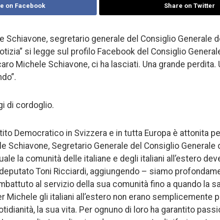
e on Facebook
Share on Twitter
Schiavone, segretario generale del Consiglio Generale degli
notizia” si legge sul profilo Facebook del Consiglio Generale 
o caro Michele Schiavone, ci ha lasciati. Una grande perdita
ndo”.
i di cordoglio.
tito Democratico in Svizzera e in tutta Europa è attonita p
 Schiavone, Segretario Generale del Consiglio Generale de
quale la comunità delle italiane e degli italiani all’estero de
i il deputato Toni Ricciardi, aggiungendo – siamo profondam
attuto al servizio della sua comunità fino a quando la sal
Michele gli italiani all’estero non erano semplicemente p
tidianità, la sua vita. Per ognuno di loro ha garantito pas