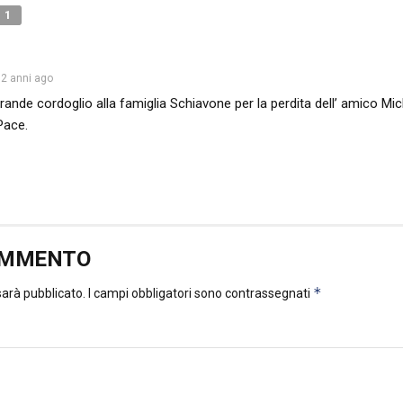
1
2 anni ago
ande cordoglio alla famiglia Schiavone per la perdita dell’ amico Mic
Pace.
OMMENTO
*
 sarà pubblicato.
I campi obbligatori sono contrassegnati