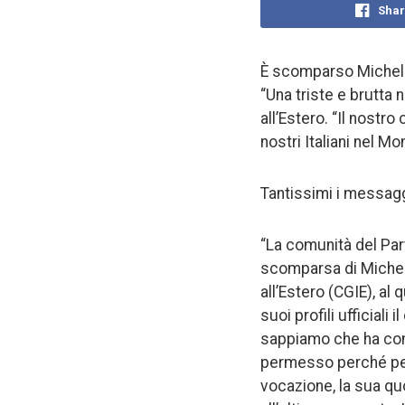
Shar
È scomparso Michele 
“Una triste e brutta 
all’Estero. “Il nostr
nostri Italiani nel Mo
Tantissimi i messagg
“La comunità del Par
scomparsa di Michele
all’Estero (CGIE), al 
suoi profili ufficial
sappiamo che ha comb
permesso perché per 
vocazione, la sua quo