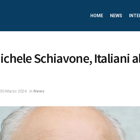
HOME
NEWS
INTE
chele Schiavone, Italiani al
30 Marzo 2024
in
News