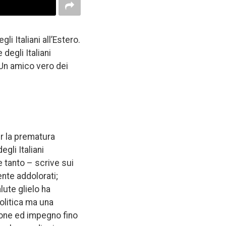
 Italiani all’Estero.
degli Italiani
. Un amico vero dei
er la prematura
gli Italiani
ve tanto – scrive sui
ente addolorati;
ute glielo ha
olitica ma una
sione ed impegno fino