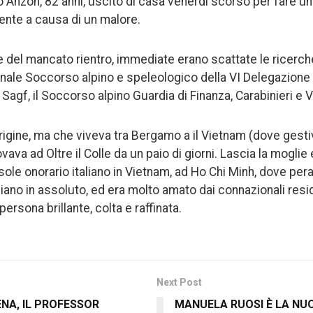
lo Anzon, 82 anni, uscito di casa venerdì scorso per fare 
nte a causa di un malore.
 del mancato rientro, immediate erano scattate le ricerch
onale Soccorso alpino e speleologico della VI Delegazione
 Sagf, il Soccorso alpino Guardia di Finanza, Carabinieri e V
rigine, ma che viveva tra Bergamo a il Vietnam (dove gestiv
rovava ad Oltre il Colle da un paio di giorni. Lascia la moglie
ole onorario italiano in Vietnam, ad Ho Chi Minh, dove peral
iano in assoluto, ed era molto amato dai connazionali resid
rsona brillante, colta e raffinata.
Next Post
ENA, IL PROFESSOR
MANUELA RUOSI È LA NU