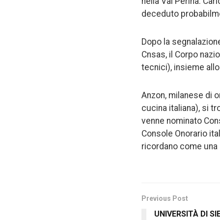
nella Val Perina: Car
deceduto probabilme
Dopo la segnalazione
Cnsas, il Corpo nazi
tecnici), insieme allo
Anzon, milanese di o
cucina italiana), si t
venne nominato
Cons
Console Onorario ital
ricordano come una pe
Previous Post
UNIVERSITÀ DI SI