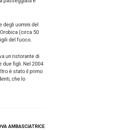
una passeggiata è
e degli uomini del
 Orobica (circa 50
igili del fuoco.
a un ristorante di
 e due figli. Nel 2004
tro è stato il primo
enti, che lo
OVA AMBASCIATRICE