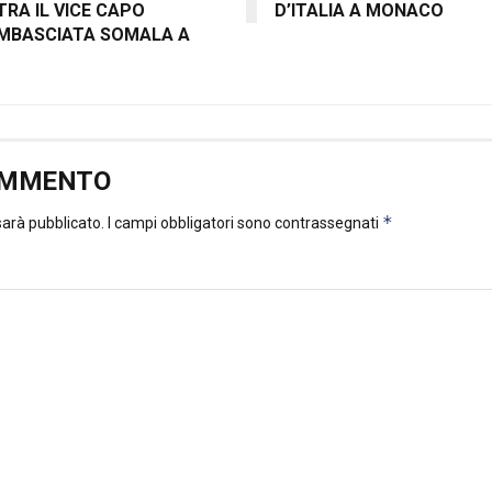
RA IL VICE CAPO
D’ITALIA A MONACO
AMBASCIATA SOMALA A
OMMENTO
*
 sarà pubblicato.
I campi obbligatori sono contrassegnati