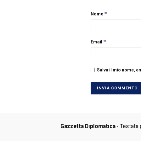
*
Nome
*
Email
Salva il mio nome, e
Gazzetta Diplomatica
- Testata g