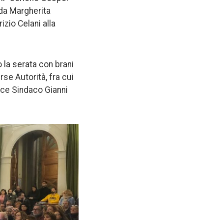
da Margherita
izio Celani alla
o la serata con brani
se Autorità, fra cui
Vice Sindaco Gianni