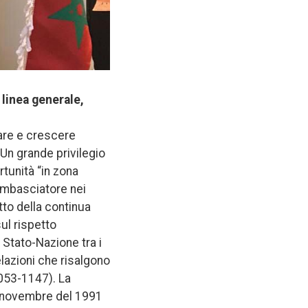
 linea generale,
rare e crescere
Un grande privilegio
rtunità “in zona
’Ambasciatore nei
tto della continua
sul rispetto
o Stato-Nazione tra i
lazioni che risalgono
1053-1147). La
5 novembre del 1991