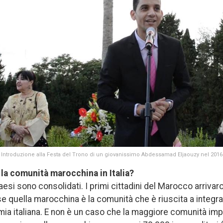
Introduzione alla Festa del Trono di un giovanissimo Abdessamad Eljaouzy nel 2016
 la comunità marocchina in Italia?
paesi sono consolidati. I primi cittadini del Marocco arrivaron
e quella marocchina è la comunità che è riuscita a integra
mia italiana. E non è un caso che la maggiore comunità imp