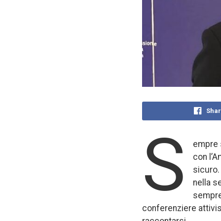
Shar
S
empre s
con l’A
sicuro.
nella s
sempre 
conferenziere attivis
raccontarsi.