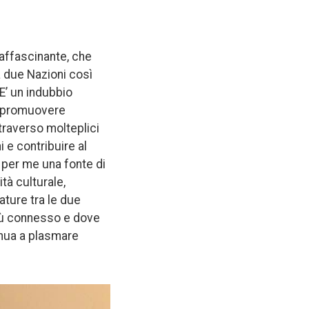
 affascinante, che
a due Nazioni così
E’ un indubbio
 a promuovere
attraverso molteplici
i e contribuire al
 per me una fonte di
tà culturale,
ture tra le due
iù connesso e dove
inua a plasmare