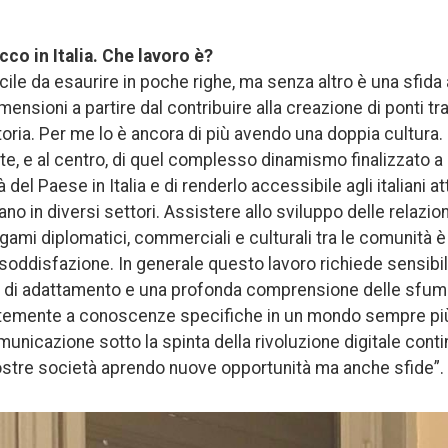
co in Italia. Che lavoro è?
cile da esaurire in poche righe, ma senza altro è una sfida
ensioni a partire dal contribuire alla creazione di ponti tr
toria. Per me lo è ancora di più avendo una doppia cultura. 
rte, e al centro, di quel complesso dinamismo finalizzato
à del Paese in Italia e di renderlo accessibile agli italiani 
no in diversi settori. Assistere allo sviluppo delle relazion
gami diplomatici, commerciali e culturali tra le comunità è
soddisfazione. In generale questo lavoro richiede sensibili
e di adattamento e una profonda comprensione delle sfuma
entemente a conoscenze specifiche in un mondo sempre p
municazione sotto la spinta della rivoluzione digitale cont
stre società aprendo nuove opportunità ma anche sfide”.