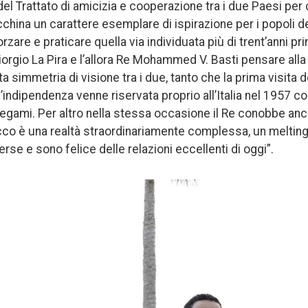
del Trattato di amicizia e cooperazione tra i due Paesi per
cchina un carattere esemplare di ispirazione per i popoli d
zare e praticare quella via individuata più di trent’anni pri
orgio La Pira e l’allora Re Mohammed V. Basti pensare alla
tta simmetria di visione tra i due, tanto che la prima visita
ndipendenza venne riservata proprio all’Italia nel 1957 c
 legami. Per altro nella stessa occasione il Re conobbe anc
occo è una realtà straordinariamente complessa, un melting p
erse e sono felice delle relazioni eccellenti di oggi”.