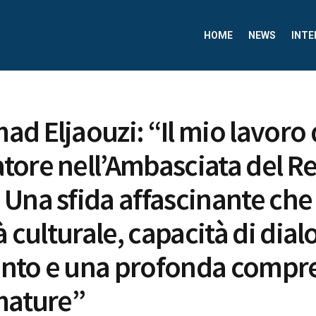
HOME
NEWS
INTE
d Eljaouzi: “Il mio lavoro 
ore nell’Ambasciata del R
Una sfida affascinante che
à culturale, capacità di dial
nto e una profonda compr
mature”