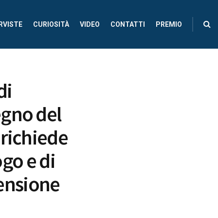
RVISTE
CURIOSITÀ
VIDEO
CONTATTI
PREMIO
di
egno del
 richiede
ogo e di
ensione