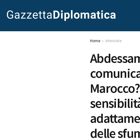
Home
Interviste
Abdessama
comunicat
Marocco? 
sensibilit
adattame
delle sfu