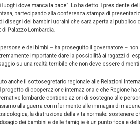
ei luoghi dove manca la pace”. Lo ha detto il presidente del
ontana, partecipando alla conferenza stampa di presentazio
i disegni dei bambini ucraini che sarà aperta al pubblico 
t di Palazzo Lombardia.
 persone e dei bimbi – ha proseguito il governatore – non
remamente importante dare la possibilità ai ragazzi di esp
ssaggio su una realtà terribile che non deve essere dimenti
uto anche il sottosegretario regionale alle Relazioni Intern
Il progetto di cooperazione internazionale che Regione ha
ernative lombarde contiene azioni di sostegno alle persone
iamo alla guerra con riferimento alle immagini di macerie
psicologica, la distruzione della vita normale: sostenere ch
disagio dei bambini e delle famiglie è un punto focale della