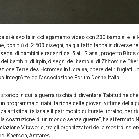
 si è svolta in collegamento video con 200 bambini e le lo
e, con più di 2.500 disegni, ha già fatto tappa in diverse r
segni di bambini e ragazzi dai 5 ai 17 anni, progetto Birds
dei bambini di Irpin, disegni dei bambini di Zhitomir e Che
dazione Terre des Hommes in Ucraina, opere dei rifugiati uc
op IntegrArte dell’associazione Forum Donne Italia.
orico in cui la guerra rischia di diventare ‘l’abitudine che
 programma di riabilitazione delle giovani vittime della 
a artistica italiana e il patrimonio culturale ucraino, per ri
lla costruzione di un mondo senza guerre”, ha affermato Na
iazione Vitaworld, tra gli organizzatori della mostra insie
hool Kherson, Amtares.