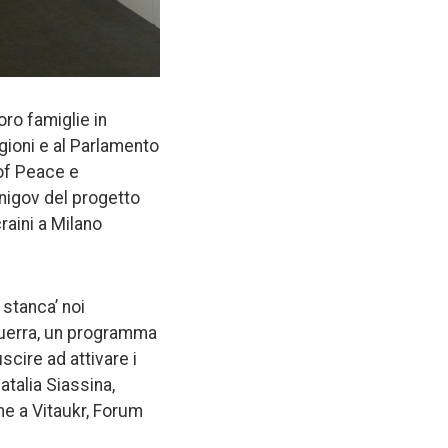
ro famiglie in
egioni e al Parlamento
 of Peace e
rnigov del progetto
raini a Milano
 stanca’ noi
guerra, un programma
uscire ad attivare i
talia Siassina,
me a Vitaukr, Forum