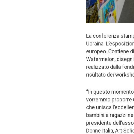
La conferenza stampa
Ucraina. L’esposizion
europeo. Contiene di
Watermelon, disegni 
realizzato dalla fon
risultato dei worksh
“In questo momento st
vorremmo proporre un
che unisca l’eccellenz
bambini e ragazzi ne
presidente dell’assoc
Donne Italia, Art Sc