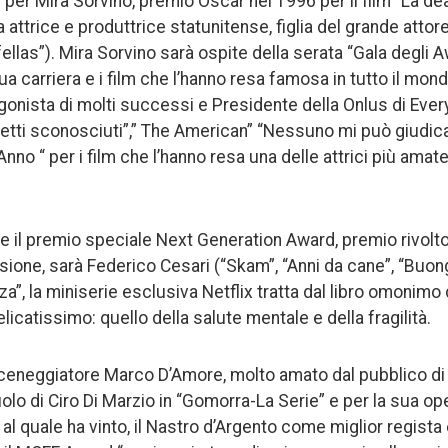
per Mira Sorvino, premio Oscar nel 1996 per il film “La d
a attrice e produttrice statunitense, figlia del grande attor
llas”). Mira Sorvino sarà ospite della serata “Gala degli A
 carriera e i film che l’hanno resa famosa in tutto il mon
agonista di molti successi e Presidente della Onlus di Every
fetti sconosciuti”,” The American” “Nessuno mi può giudicar
’Anno “ per i film che l’hanno resa una delle attrici più ama
 il premio speciale Next Generation Award, premio rivolto 
isione, sarà Federico Cesari (“Skam”, “Anni da cane”, “Bu
a”, la miniserie esclusiva Netflix tratta dal libro omonimo 
licatissimo: quello della salute mentale e della fragilità.
 sceneggiatore Marco D’Amore, molto amato dal pubblico di 
ruolo di Ciro Di Marzio in “Gomorra-La Serie” e per la sua o
 al quale ha vinto, il Nastro d’Argento come miglior regista