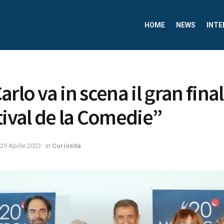
HOME
NEWS
INTE
rlo va in scena il gran final
tival de la Comedie”
29 Aprile 2023
in
Curiosità