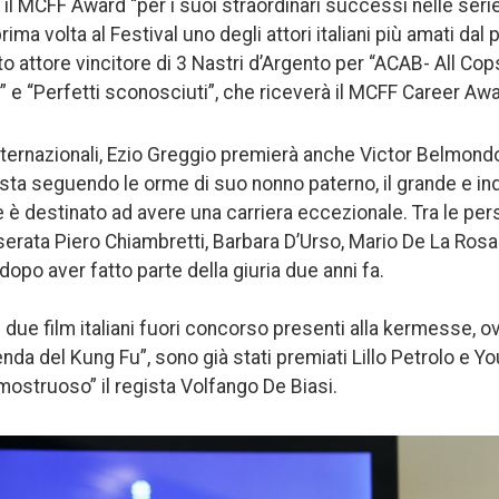
il MCFF Award “per i suoi straordinari successi nelle serie
prima volta al Festival uno degli attori italiani più amati da
iato attore vincitore di 3 Nastri d’Argento per “ACAB- All Co
” e “Perfetti sconosciuti”, che riceverà il MCFF Career Awa
i internazionali, Ezio Greggio premierà anche Victor Belmon
sta seguendo le orme di suo nonno paterno, il grande e i
è destinato ad avere una carriera eccezionale. Tra le per
erata Piero Chiambretti, Barbara D’Urso, Mario De La Rosa 
 dopo aver fatto parte della giuria due anni fa.
i due film italiani fuori concorso presenti alla kermesse, 
genda del Kung Fu”, sono già stati premiati Lillo Petrolo e Yo
mostruoso” il regista Volfango De Biasi.