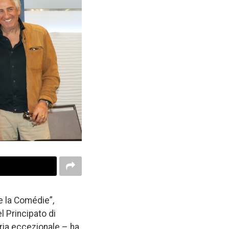
e la Comédie”,
l Principato di
uria eccezionale – ha