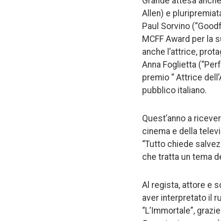
Grande attesa anche 
Allen) e pluripremiat
Paul Sorvino (“Goodfe
MCFF Award per la sua
anche l’attrice, prot
Anna Foglietta (“Per
premio “ Attrice dell
pubblico italiano.
Quest’anno a ricevere
cinema e della telev
“Tutto chiede salvezz
che tratta un tema de
Al regista, attore e
aver interpretato il 
“L’Immortale”, grazie