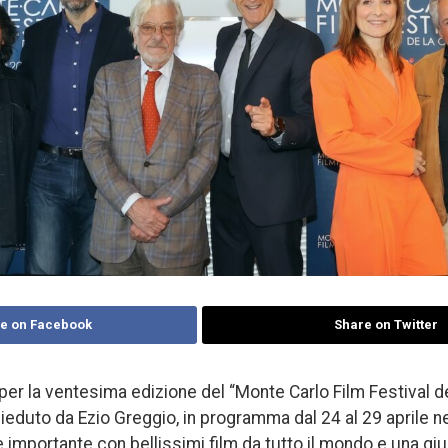
e on Facebook
Share on Twitter
per la ventesima edizione del “Monte Carlo Film Festival d
ieduto da Ezio Greggio, in programma dal 24 al 29 aprile ne
 importante con bellissimi film da tutto il mondo e una gi