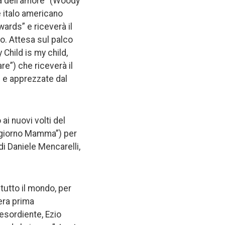
ea dell’amore” (Woody
e italo americano
wards” e riceverà il
do. Attesa sul palco
 Child is my child,
e”) che riceverà il
te e apprezzate dal
ai nuovi volti del
ongiorno Mamma”) per
di Daniele Mencarelli,
tutto il mondo, per
pera prima
 esordiente, Ezio