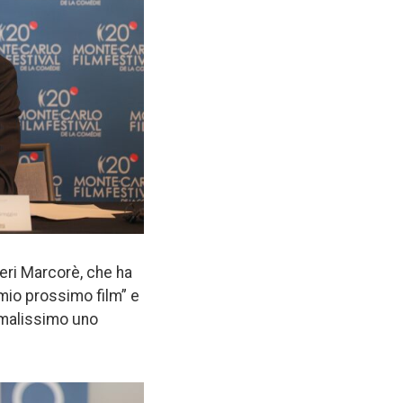
Neri Marcorè, che ha
 mio prossimo film” e
o malissimo uno