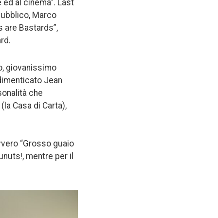
 ed al cinema”. Last
l pubblico, Marco
ps are Bastards”,
rd.
do, giovanissimo
ndimenticato Jean
sonalità che
(la Casa di Carta),
ovvero “Grosso guaio
unuts!, mentre per il