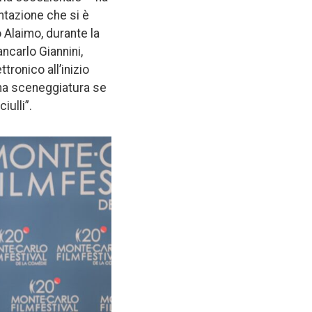
ntazione che si è
o Alaimo, durante la
ncarlo Giannini,
tronico all’inizio
una sceneggiatura se
iulli”.