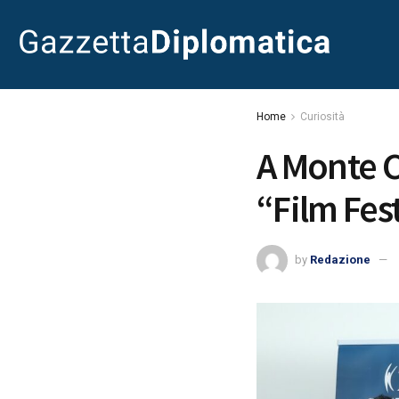
Home
Curiosità
A Monte Ca
“Film Fes
by
Redazione