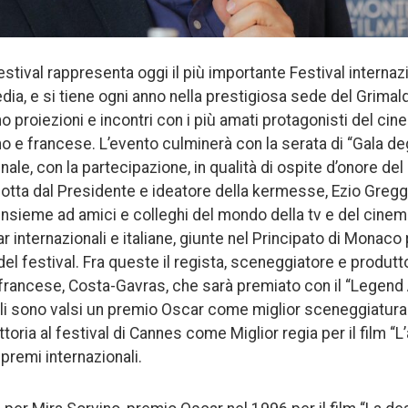
estival rappresenta oggi il più importante Festival interna
ia, e si tiene ogni anno nella prestigiosa sede del Grimal
ano proiezioni e incontri con i più amati protagonisti del cin
no e francese. L’evento culminerà con la serata di “Gala de
nale, con la partecipazione, in qualità di ospite d’onore del 
tta dal Presidente e ideatore della kermesse, Ezio Greggi
Insieme ad amici e colleghi del mondo della tv e del cinem
ar internazionali e italiane, giunte nel Principato di Monaco
el festival. Fra queste il regista, sceneggiatore e produt
 francese, Costa-Gavras, che sarà premiato con il “Legend 
gli sono valsi un premio Oscar come miglior sceneggiatura n
ttoria al festival di Cannes come Miglior regia per il film “L
 premi internazionali.