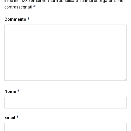
Il tuo indirizzo email non sarà pubblicato.
I campi obbligatori sono
*
contrassegnati
*
Commento
*
Nome
*
Email