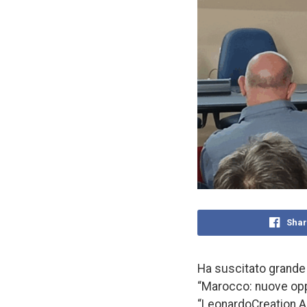
Shar
Ha suscitato grande 
“Marocco: nuove oppo
“LeonardoCreation Ap