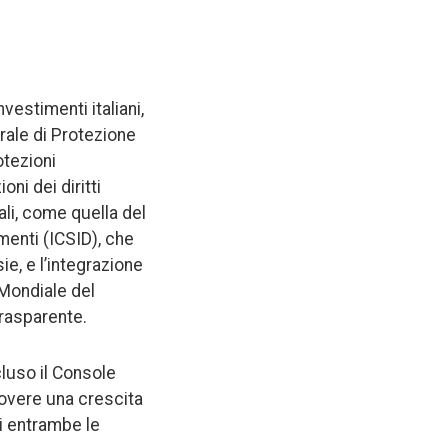
vestimenti italiani,
terale di Protezione
otezioni
ni dei diritti
ali, come quella del
menti (ICSID), che
ie, e l’integrazione
 Mondiale del
rasparente.
luso il Console
uovere una crescita
di entrambe le