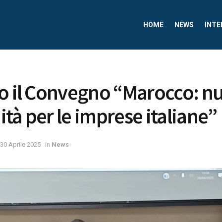
HOME
NEWS
INTE
o il Convegno “Marocco: n
tà per le imprese italiane”
30 Aprile 2025
in
News