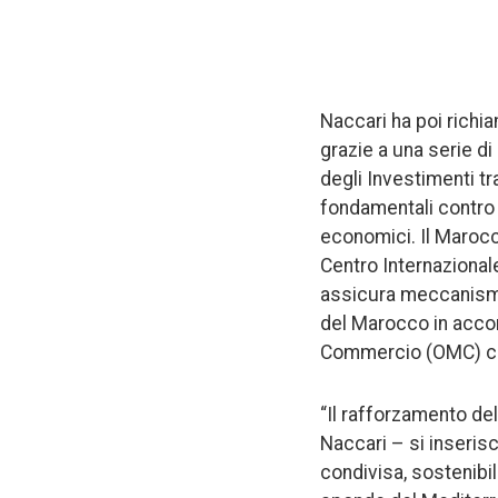
Naccari ha poi richia
grazie a una serie di 
degli Investimenti tra
fondamentali contro r
economici. Il Marocco
Centro Internazionale
assicura meccanismi i
del Marocco in accor
Commercio (OMC) con
“Il rafforzamento de
Naccari – si inseris
condivisa, sostenibil