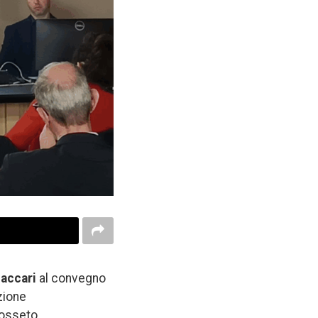
accari
al convegno
zione
rosseto.