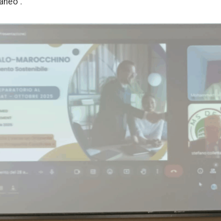
aneo”.