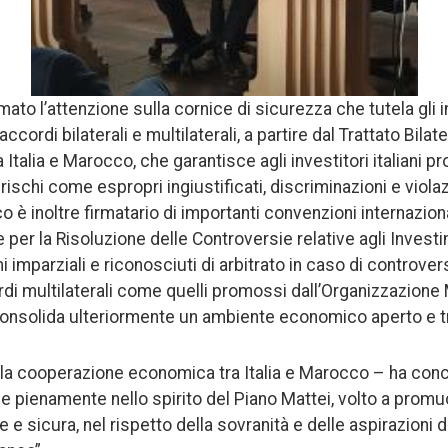
mato l’attenzione sulla cornice di sicurezza che tutela gli in
accordi bilaterali e multilaterali, a partire dal Trattato Bila
 Italia e Marocco, che garantisce agli investitori italiani pr
ischi come espropri ingiustificati, discriminazioni e violazio
 è inoltre firmatario di importanti convenzioni internazion
 per la Risoluzione delle Controversie relative agli Investi
mparziali e riconosciuti di arbitrato in caso di controvers
di multilaterali come quelli promossi dall’Organizzazione
solida ulteriormente un ambiente economico aperto e t
lla cooperazione economica tra Italia e Marocco – ha conc
ce pienamente nello spirito del Piano Mattei, volto a prom
e e sicura, nel rispetto della sovranità e delle aspirazioni 