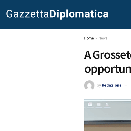
Home
News
A Grosset
opportuni
by
Redazione