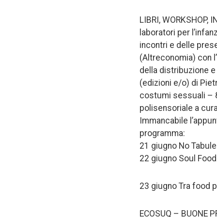
LIBRI, WORKSHOP, I
laboratori per l’infan
incontri e delle prese
(Altreconomia) con l’a
della distribuzione e
(edizioni e/o) di Pie
costumi sessuali – 85 
polisensoriale a cura 
Immancabile l’appunt
programma:
21 giugno No Tabuleir
22 giugno Soul Food 
23 giugno Tra food p
ECOSUQ – BUONE PR