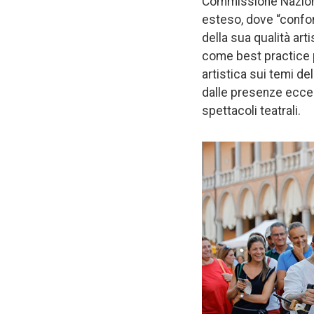
Commissione Nazional
esteso, dove “confond
della sua qualità art
come best practice p
artistica sui temi d
dalle presenze eccezi
spettacoli teatrali.