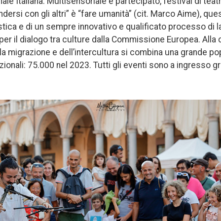
e Italiana. Multisensoriale e partecipato, festival di tea
ersi con gli altri” è “fare umanità” (cit. Marco Aime), quest
istica e di un sempre innovativo e qualificato processo di 
er il dialogo tra culture dalla Commissione Europea. Alla 
ella migrazione e dell’intercultura si combina una grande p
onali: 75.000 nel 2023. Tutti gli eventi sono a ingresso gra