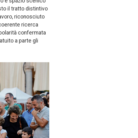
tro e spazio scenico
o il tratto distintivo
lavoro, riconosciuto
coerente ricerca
opolarità confermata
tuito a parte gli