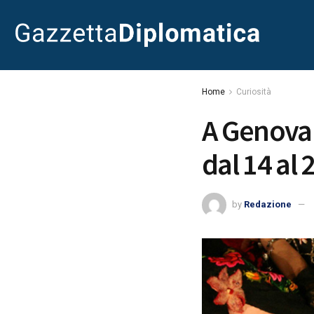
Home
Curiosità
A Genova 
dal 14 al
by
Redazione