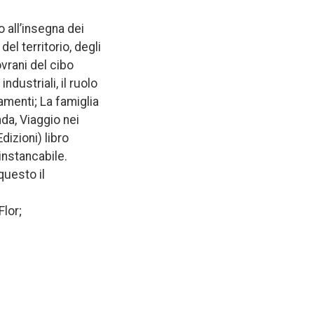
all’insegna dei
el territorio, degli
ovrani del cibo
ndustriali, il ruolo
amenti; La famiglia
nda, Viaggio nei
dizioni) libro
 instancabile.
questo il
Flor;