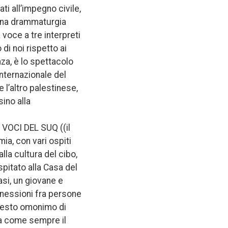
ti all’impegno civile,
n una drammaturgia
voce a tre interpreti
di noi rispetto ai
nza, è lo spettacolo
nternazionale del
e l’altro palestinese,
sino alla
 VOCI DEL SUQ ((il
ia, con vari ospiti
lla cultura del cibo,
pitato alla Casa del
si, un giovane e
onnessioni fra persone
 testo omonimo di
ma come sempre il