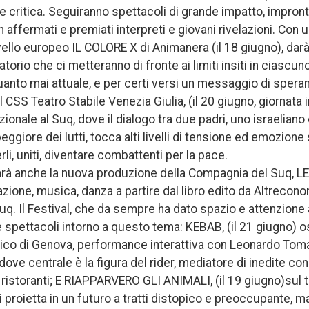
 e critica. Seguiranno spettacoli di grande impatto, impronta
 affermati e premiati interpreti e giovani rivelazioni. Co
ello europeo IL COLORE X di Animanera (il 18 giugno), darà 
orio che ci metteranno di fronte ai limiti insiti in ciascuno 
Quanto mai attuale, e per certi versi un messaggio di spera
S Teatro Stabile Venezia Giulia, (il 20 giugno, giornata i
zionale al Suq, dove il dialogo tra due padri, uno israeliano 
eggiore dei lutti, tocca alti livelli di tensione ed emozione 
i, uniti, diventare combattenti per la pace.
arà anche la nuova produzione della Compagnia del Suq, LE
zione, musica, danza a partire dal libro edito da Altreconom
 Suq. Il Festival, che da sempre ha dato spazio e attenzione a
 spettacoli intorno a questo tema: KEBAB, (il 21 giugno) os
rico di Genova, performance interattiva con Leonardo Toma
dove centrale è la figura del rider, mediatore di inedite c
e ristoranti; E RIAPPARVERO GLI ANIMALI, (il 19 giugno)sul
 proietta in un futuro a tratti distopico e preoccupante, 