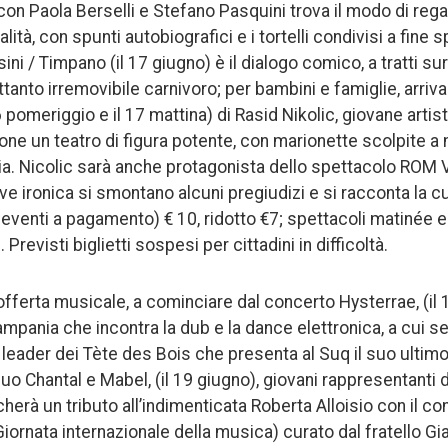
 con Paola Berselli e Stefano Pasquini trova il modo di reg
lità, con spunti autobiografici e i tortelli condivisi a fine
ni / Timpano (il 17 giugno) è il dialogo comico, a tratti su
rettanto irremovibile carnivoro; per bambini e famiglie, arri
omeriggio e il 17 mattina) di Rasid Nikolic, giovane artista
pone un teatro di figura potente, con marionette scolpite
ia. Nicolic sarà anche protagonista dello spettacolo ROM V
ve ironica si smontano alcuni pregiudizi e si racconta la c
ci eventi a pagamento) € 10, ridotto €7; spettacoli matinée 
 Previsti biglietti sospesi per cittadini in difficoltà.
offerta musicale, a cominciare dal concerto Hysterrae, (il
 Campania che incontra la dub e la dance elettronica, a cui
e leader dei Tète des Bois che presenta al Suq il suo ultim
duo Chantal e Mabel, (il 19 giugno), giovani rappresentanti 
herà un tributo all’indimenticata Roberta Alloisio con il co
Giornata internazionale della musica) curato dal fratello Gia