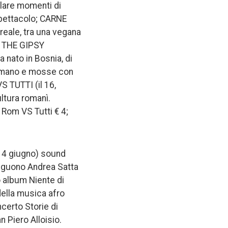
alare momenti di
 spettacolo; CARNE
rreale, tra una vegana
va THE GIPSY
 nato in Bosnia, di
 a mano e mosse con
S TUTTI (il 16,
ultura romanì.
e Rom VS Tutti € 4;
 14 giugno) sound
 seguono Andrea Satta
o album Niente di
della musica afro
ncerto Storie di
n Piero Alloisio.