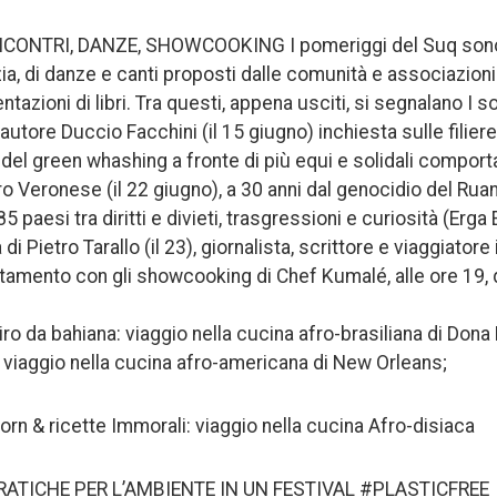
NCONTRI, DANZE, SHOWCOOKING I pomeriggi del Suq sono 
zia, di danze e canti proposti dalle comunità e associazioni d
ntazioni di libri. Tra questi, appena usciti, si segnalano I s
utore Duccio Facchini (il 15 giugno) inchiesta sulle filiere i
 del green whashing a fronte di più equi e solidali comport
tro Veronese (il 22 giugno), a 30 anni dal genocidio del Rua
paesi tra diritti e divieti, trasgressioni e curiosità (Erga E
di Pietro Tarallo (il 23), giornalista, scrittore e viaggiatore
amento con gli showcooking di Chef Kumalé, alle ore 19, 
o da bahiana: viaggio nella cucina afro-brasiliana di Dona 
viaggio nella cucina afro-americana di New Orleans;
orn & ricette Immorali: viaggio nella cucina Afro-disiaca
ATICHE PER L’AMBIENTE IN UN FESTIVAL #PLASTICFREE