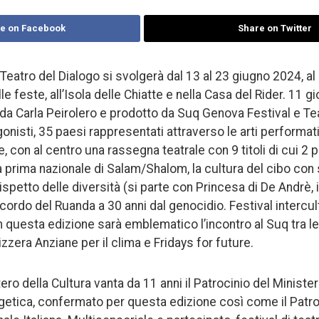
e on Facebook
Share on Twitter
 Teatro del Dialogo si svolgerà dal 13 al 23 giugno 2024, al
le feste, all’Isola delle Chiatte e nella Casa del Rider. 11 
o da Carla Peirolero e prodotto da Suq Genova Festival e Te
onisti, 35 paesi rappresentati attraverso le arti performativ
ne, con al centro una rassegna teatrale con 9 titoli di cui 2 
 prima nazionale di Salam/Shalom, la cultura del cibo con s
e il rispetto delle diversità (si parte con Princesa di De Andrè,
 ricordo del Ruanda a 30 anni dal genocidio. Festival intercul
in questa edizione sarà emblematico l’incontro al Suq tra l
zzera Anziane per il clima e Fridays for future.
ro della Cultura vanta da 11 anni il Patrocinio del Ministe
getica, confermato per questa edizione così come il Patr