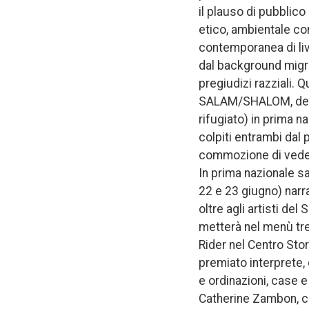
il plauso di pubblico
etico, ambientale con
contemporanea di liv
dal background migrat
pregiudizi razziali. 
SALAM/SHALOM, del CS
rifugiato) in prima na
colpiti entrambi dal p
commozione di vederl
In prima nazionale s
22 e 23 giugno) narra
oltre agli artisti del
metterà nel menù tre
Rider nel Centro Sto
premiato interprete, 
e ordinazioni, case 
Catherine Zambon, ci