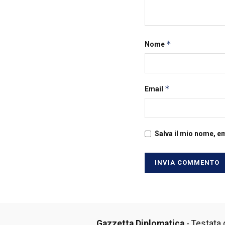
*
Nome
*
Email
Salva il mio nome, e
Gazzetta Diplomatica
- Testata g