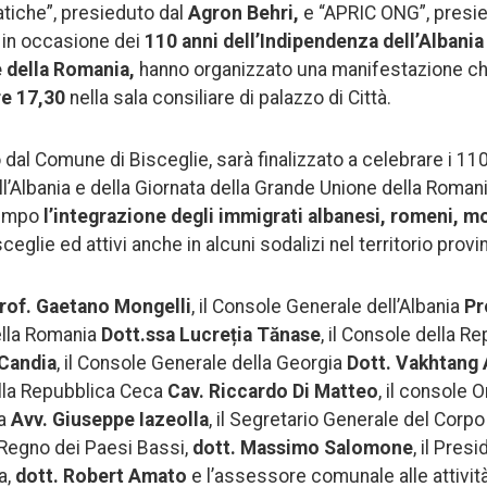
iatiche”, presieduto dal
Agron Behri,
e “APRIC ONG”, presi
, in occasione dei
110 anni dell’Indipendenza dell’Albania
 della Romania,
hanno organizzato una manifestazione ch
re 17,30
nella sala consiliare di palazzo di Città.
 dal Comune di Bisceglie, sarà finalizzato a celebrare i 110
ll’Albania e della Giornata della Grande Unione della Roman
tempo
l’integrazione degli immigrati albanesi, romeni, mo
ceglie ed attivi anche in alcuni sodalizi nel territorio provin
rof. Gaetano Mongelli
, il Console Generale dell’Albania
Pr
ella Romania
Dott.ssa Lucreția Tănase
, il Console della R
Candia
, il Console Generale della Georgia
Dott. Vakhtang
lla Repubblica Ceca
Cav. Riccardo Di Matteo
, il console 
ia
Avv. Giuseppe Iazeolla
, il Segretario Generale del Corpo
Regno dei Paesi Bassi,
dott. Massimo Salomone
, il Pres
a,
dott. Robert Amato
e l’assessore comunale alle attivit