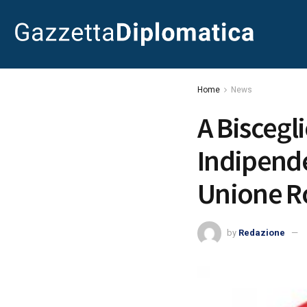
Home
News
A Biscegl
Indipende
Unione 
by
Redazione