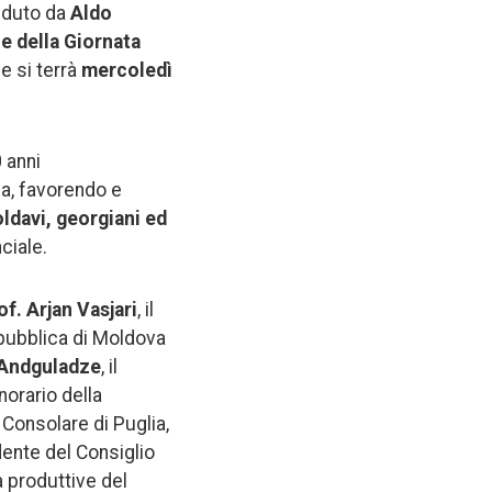
eduto da
Aldo
 e della Giornata
e si terrà
mercoledì
 anni
ia, favorendo e
ldavi, georgiani ed
ciale.
of. Arjan Vasjari
, il
epubblica di Moldova
 Andguladze
, il
Onorario della
 Consolare di Puglia,
idente del Consiglio
à produttive del