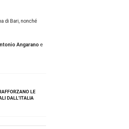
na di Bari, nonché
ntonio Angarano
e
 RAFFORZANO LE
LI DALL’ITALIA