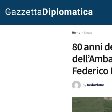
Home
News
80 anni de
dell’Amba
Federico I
by
Redazione