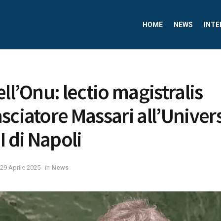
HOME
NEWS
INTE
ll’Onu: lectio magistralis
sciatore Massari all’Univers
I di Napoli
29 Aprile 2025
in
News