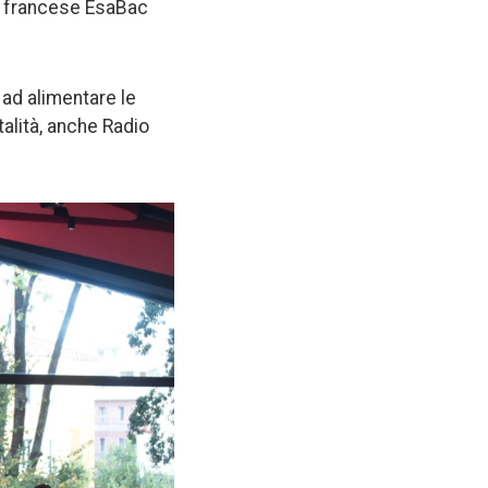
t francese EsaBac
 ad alimentare le
talità, anche Radio