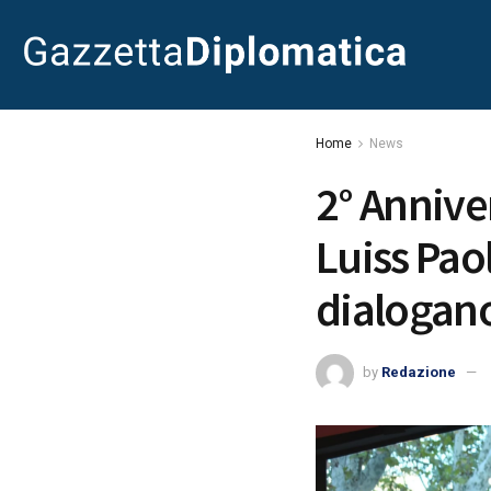
Home
News
2° Anniver
Luiss Pao
dialogano
by
Redazione