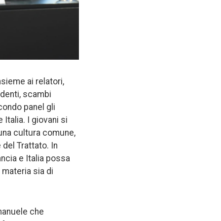
sieme ai relatori,
udenti, scambi
condo panel gli
talia. I giovani si
i una cultura comune,
del Trattato. In
ancia e Italia possa
 materia sia di
Emanuele che