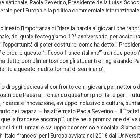
 nationale, Paola Severino, Presidente della Luiss School
erale per l’Europa e la politica commerciale internazional
olineato l’importanza di “dare la parola ai giovani che rapp
inale, del quale festeggiamo il 2° anniversario, per assicur
si l’opportunità di poter costruire, come ha detto il Presi
” e creare questo “riflesso franco-italiano'” tra i due popol
ha detto, complimentosi con gli studenti e ringraziando Pa
 aderito a questo inedito format di seminario”.
 di oggi dedicati al confronto con i giovani, permettono di
nostri due Paesi affrontando questioni prioritarie per il fu
 ricerca e innovazione, sviluppo inclusivo e cultura, punt
uto dei ragazzi – ha affermato Paola Severino – Il Trattat
e quella francese ancora più unite nella promozione dei val
to dei diritti umani e sviluppo economico e sociale. Siamo o
oghi italo-francesi per l’Europa avviata nel 2018 dall’Univer