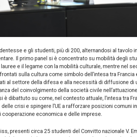
dentesse e gli studenti, più di 200, alternandosi al tavolo in
are. Il primo panel si è concentrato su mobilità degli st
 lauree e il legame con la mobilità culturale, mentre nel se
rontati sulla cultura come simbolo dell’intesa tra Francia e I
i al settore della difesa e alla necessità di diffusione d
nza del coinvolgimento della società civile nell’attuazione 
si è dibattuto su come, nel contesto attuale, l’intesa tra Fr
e delle crisi e spingere l’UE a rafforzare posizioni comuni in
di cooperazione economica e delle imprese.
uiss, presenti circa 25 studenti del Convitto nazionale V. 