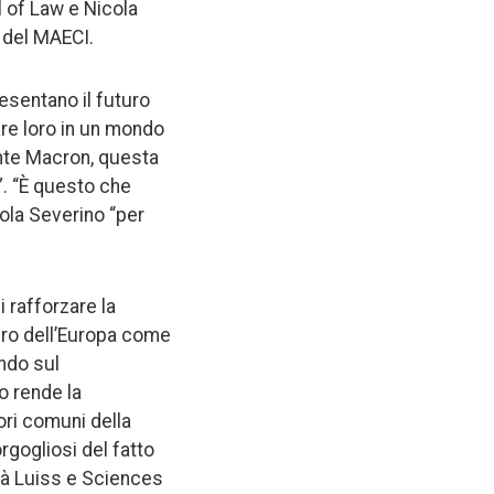
 of Law e Nicola
e del MAECI.
resentano il futuro
are loro in un mondo
dente Macron, questa
i”. “È questo che
ola Severino “per
 rafforzare la
turo dell’Europa come
ando sul
o rende la
ori comuni della
rgogliosi del fatto
sità Luiss e Sciences