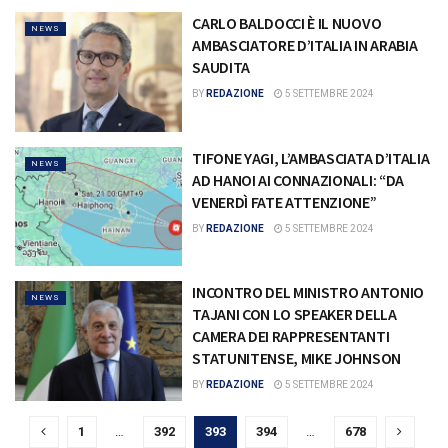
CARLO BALDOCCI È IL NUOVO
NEWS
AMBASCIATORE D’ITALIA IN ARABIA
SAUDITA
BY
REDAZIONE
5 SETTEMBRE 2024
TIFONE YAGI, L’AMBASCIATA D’ITALIA
NEWS
AD HANOI AI CONNAZIONALI: “DA
VENERDÌ FATE ATTENZIONE”
BY
REDAZIONE
5 SETTEMBRE 2024
INCONTRO DEL MINISTRO ANTONIO
NEWS
TAJANI CON LO SPEAKER DELLA
CAMERA DEI RAPPRESENTANTI
STATUNITENSE, MIKE JOHNSON
BY
REDAZIONE
5 SETTEMBRE 2024
1
…
392
393
394
…
678