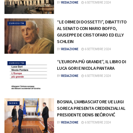
BY
REDAZIONE
6 SETTEMBRE 2024
“LE ORME DI DOSSETTI”, DIBATTITO
CURIOSITÀ
AL SENATO CON MARIO BOFFO,
GIUSEPPE DE CRISTOFARO ED ELLY
SCHLEIN
BY
REDAZIONE
6 SETTEMBRE 2024
“L’EUROPA PIÙ GRANDE”, IL LIBRO DI
CURIOSITÀ
LUCA GORI E NICOLA PANTARA
BY
REDAZIONE
6 SETTEMBRE 2024
BOSNIA, L’AMBASCIATORE UE LUIGI
NEWS
SORECA PRESENTA CREDENZIALI AL
PRESIDENTE DENIS BEĆIROVIĆ
BY
REDAZIONE
6 SETTEMBRE 2024