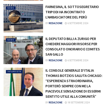
FARNESINA, IL SOTTOSEGRETARIO
NEWS
TRIPODI HA INCONTRATO
L’AMBASCIATORE DEL PERÙ
BY
REDAZIONE
6 SETTEMBRE 2024
IL DEPUTATO BILLI A ZURIGO PER
NEWS
CHIEDERE MAGGIORI RISORSE PER
CONSOLATO ONORARIO E COMITES
SAN GALLO
BY
REDAZIONE
6 SETTEMBRE 2024
IL CONSOLE GENERALE D’ITALIA
INTERVISTE
THOMAS BOTZIOS SALUTA CHICAGO:
“ESPERIENZA STRAORDINARIA,
PORTERÒ SEMPRE CON ME LA
PIACEVOLE SENSAZIONE DI ESSERMI
SENTITO UTILE ALLA COMUNITÀ”
BY
REDAZIONE
18 SETTEMBRE 2024